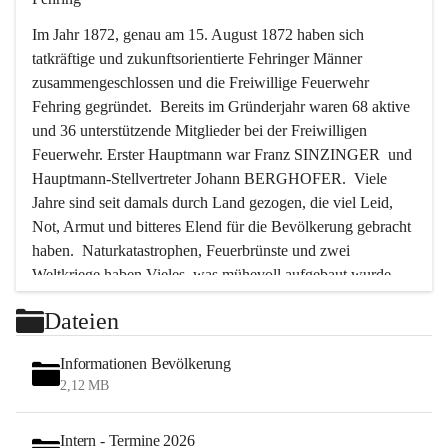
Im Jahr 1872, genau am 15. August 1872 haben sich 
tatkräftige und zukunftsorientierte Fehringer Männer 
zusammengeschlossen und die Freiwillige Feuerwehr 
Fehring gegründet.  Bereits im Gründerjahr waren 68 aktive 
und 36 unterstützende Mitglieder bei der Freiwilligen 
Feuerwehr. Erster Hauptmann war Franz SINZINGER  und 
Hauptmann-Stellvertreter Johann BERGHOFER.  Viele 
Jahre sind seit damals durch Land gezogen, die viel Leid, 
Not, Armut und bitteres Elend für die Bevölkerung gebracht 
haben.  Naturkatastrophen, Feuerbrünste und zwei 
Weltkriege haben Vieles, was mühevoll aufgebaut wurde, 
zerstört. Immer wieder waren es die Feuerwehrmänner, die 
Dateien
in solchen Stunden als Erste Hand anlegten, um die größten 
Gefahren abzuwenden, um vieles vor der Zerstörung und 
Informationen Bevölkerung
der Vernichtung zu bewahren.  In den letzten 50 Jahren aber 
2,12 MB
ist das Tätigkeitsfeld der Feuerwehr ein anderes geworden.  
Bedingt durch die Motorisierung und die große Zunahme 
Intern - Termine 2026
des Verkehrs wurden die Feuerwehrmänner immer öfter zur 