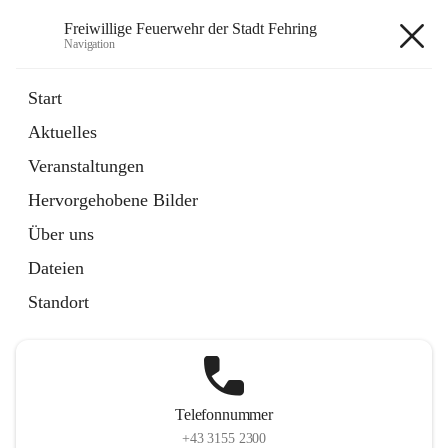
Freiwillige Feuerwehr der Stadt Fehring
Navigation
Freiwillige Feuerwehr der Stadt
Start
Fehring
Aktuelles
Veranstaltungen
Hervorgehobene Bilder
Hauptadresse
Über uns
Hauptplatz 20, 8350 Fehring, AUT
Dateien
Auf Karte ansehen
Standort
Telefonnummer
+43 3155 2300