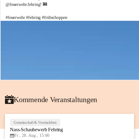
e
@feuerwehr.fehring! 🚒 
i
w
#feuerwehr #fehring #frühschoppen
i
l
l
i
g
e
F
e
u
e
r
w
e
h
Kommende Veranstaltungen
r
d
e
r
S
Gemeinschaft & Vereinsleben
28
t
Nass-Schaubewerb Fehring
AUG
a
Fr., 28. Aug., 15:00
d