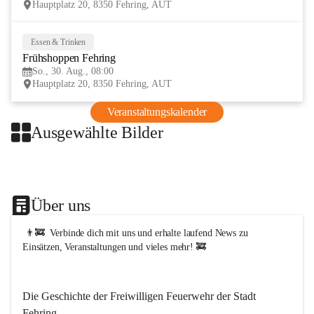
Hauptplatz 20, 8350 Fehring, AUT
t
F
e
Essen & Trinken
30
h
Frühshoppen Fehring
AUG
r
i
So., 30. Aug., 08:00
n
Hauptplatz 20, 8350 Fehring, AUT
g
Veranstaltungskalender
Ausgewählte Bilder
+1
Über uns
 👨‍🚒  Verbinde dich mit uns und erhalte laufend News zu 
Einsätzen, Veranstaltungen und vieles mehr! 🚒   
Die Geschichte der Freiwilligen Feuerwehr der Stadt 
Fehring