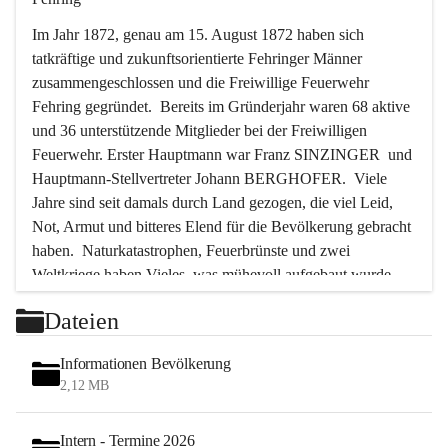
Im Jahr 1872, genau am 15. August 1872 haben sich 
tatkräftige und zukunftsorientierte Fehringer Männer 
zusammengeschlossen und die Freiwillige Feuerwehr 
Fehring gegründet.  Bereits im Gründerjahr waren 68 aktive 
und 36 unterstützende Mitglieder bei der Freiwilligen 
Feuerwehr. Erster Hauptmann war Franz SINZINGER  und 
Hauptmann-Stellvertreter Johann BERGHOFER.  Viele 
Jahre sind seit damals durch Land gezogen, die viel Leid, 
Not, Armut und bitteres Elend für die Bevölkerung gebracht 
haben.  Naturkatastrophen, Feuerbrünste und zwei 
Weltkriege haben Vieles, was mühevoll aufgebaut wurde, 
zerstört. Immer wieder waren es die Feuerwehrmänner, die 
Dateien
in solchen Stunden als Erste Hand anlegten, um die größten 
Gefahren abzuwenden, um vieles vor der Zerstörung und 
Informationen Bevölkerung
der Vernichtung zu bewahren.  In den letzten 50 Jahren aber 
2,12 MB
ist das Tätigkeitsfeld der Feuerwehr ein anderes geworden.  
Bedingt durch die Motorisierung und die große Zunahme 
Intern - Termine 2026
des Verkehrs wurden die Feuerwehrmänner immer öfter zur 