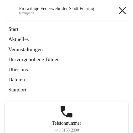
Freiwillige Feuerwehr der Stadt Fehring
Navigation
Freiwillige Feuerwehr der Stadt
Start
Fehring
Aktuelles
Veranstaltungen
Hervorgehobene Bilder
Hauptadresse
Über uns
Hauptplatz 20, 8350 Fehring, AUT
Dateien
Auf Karte ansehen
Standort
Telefonnummer
+43 3155 2300