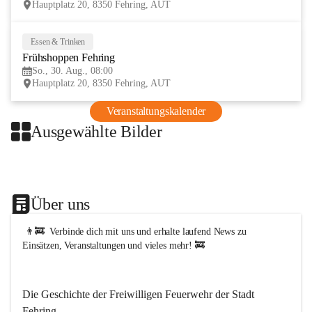
Hauptplatz 20, 8350 Fehring, AUT
t
F
e
Essen & Trinken
30
h
Frühshoppen Fehring
AUG
r
i
So., 30. Aug., 08:00
n
Hauptplatz 20, 8350 Fehring, AUT
g
Veranstaltungskalender
Ausgewählte Bilder
+1
Über uns
 👨‍🚒  Verbinde dich mit uns und erhalte laufend News zu 
Einsätzen, Veranstaltungen und vieles mehr! 🚒   
Die Geschichte der Freiwilligen Feuerwehr der Stadt 
Fehring