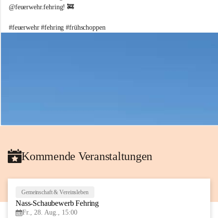
e
@feuerwehr.fehring! 🚒 
i
w
#feuerwehr #fehring #frühschoppen
i
l
l
i
g
e
F
e
u
e
r
w
e
h
Kommende Veranstaltungen
r
d
e
r
S
Gemeinschaft & Vereinsleben
28
t
Nass-Schaubewerb Fehring
AUG
a
Fr., 28. Aug., 15:00
d