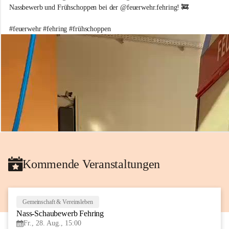
e
Nassbewerb und Frühschoppen bei der @feuerwehr.fehring! 🚒 
i
w
#feuerwehr #fehring #frühschoppen
i
l
l
i
g
e
F
e
u
e
r
w
e
h
Kommende Veranstaltungen
r
d
e
r
S
Gemeinschaft & Vereinsleben
28
t
Nass-Schaubewerb Fehring
AUG
a
Fr., 28. Aug., 15:00
d