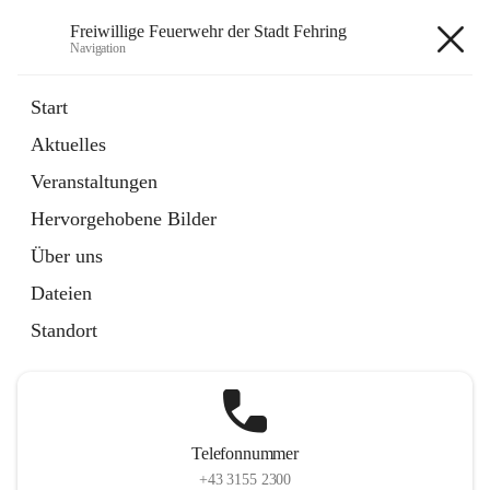
Freiwillige Feuerwehr der Stadt Fehring
Navigation
Freiwillige Feuerwehr der Stadt
Start
Fehring
Aktuelles
Veranstaltungen
Hervorgehobene Bilder
Hauptadresse
Über uns
Hauptplatz 20, 8350 Fehring, AUT
Dateien
Auf Karte ansehen
Standort
Telefonnummer
+43 3155 2300