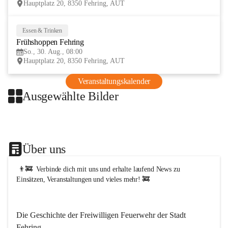
Hauptplatz 20, 8350 Fehring, AUT
t
F
e
Essen & Trinken
30
h
Frühshoppen Fehring
AUG
r
i
So., 30. Aug., 08:00
n
Hauptplatz 20, 8350 Fehring, AUT
g
Veranstaltungskalender
Ausgewählte Bilder
+1
Über uns
 👨‍🚒  Verbinde dich mit uns und erhalte laufend News zu 
Einsätzen, Veranstaltungen und vieles mehr! 🚒   
Die Geschichte der Freiwilligen Feuerwehr der Stadt 
Fehring