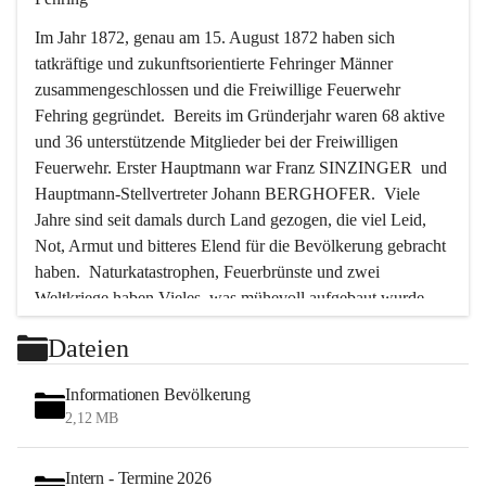
Im Jahr 1872, genau am 15. August 1872 haben sich 
tatkräftige und zukunftsorientierte Fehringer Männer 
zusammengeschlossen und die Freiwillige Feuerwehr 
Fehring gegründet.  Bereits im Gründerjahr waren 68 aktive 
und 36 unterstützende Mitglieder bei der Freiwilligen 
Feuerwehr. Erster Hauptmann war Franz SINZINGER  und 
Hauptmann-Stellvertreter Johann BERGHOFER.  Viele 
Jahre sind seit damals durch Land gezogen, die viel Leid, 
Not, Armut und bitteres Elend für die Bevölkerung gebracht 
haben.  Naturkatastrophen, Feuerbrünste und zwei 
Weltkriege haben Vieles, was mühevoll aufgebaut wurde, 
zerstört. Immer wieder waren es die Feuerwehrmänner, die 
Dateien
in solchen Stunden als Erste Hand anlegten, um die größten 
Gefahren abzuwenden, um vieles vor der Zerstörung und 
Informationen Bevölkerung
der Vernichtung zu bewahren.  In den letzten 50 Jahren aber 
2,12 MB
ist das Tätigkeitsfeld der Feuerwehr ein anderes geworden.  
Bedingt durch die Motorisierung und die große Zunahme 
Intern - Termine 2026
des Verkehrs wurden die Feuerwehrmänner immer öfter zur 