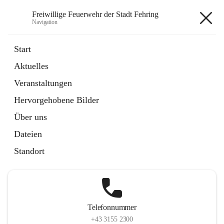
Freiwillige Feuerwehr der Stadt Fehring
Navigation
Freiwillige Feuerwehr der Stadt
Start
Fehring
Aktuelles
Veranstaltungen
Hervorgehobene Bilder
Hauptadresse
Über uns
Hauptplatz 20, 8350 Fehring, AUT
Dateien
Auf Karte ansehen
Standort
Telefonnummer
+43 3155 2300