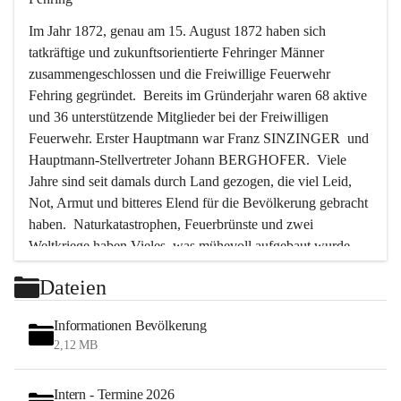
Im Jahr 1872, genau am 15. August 1872 haben sich 
tatkräftige und zukunftsorientierte Fehringer Männer 
zusammengeschlossen und die Freiwillige Feuerwehr 
Fehring gegründet.  Bereits im Gründerjahr waren 68 aktive 
und 36 unterstützende Mitglieder bei der Freiwilligen 
Feuerwehr. Erster Hauptmann war Franz SINZINGER  und 
Hauptmann-Stellvertreter Johann BERGHOFER.  Viele 
Jahre sind seit damals durch Land gezogen, die viel Leid, 
Not, Armut und bitteres Elend für die Bevölkerung gebracht 
haben.  Naturkatastrophen, Feuerbrünste und zwei 
Weltkriege haben Vieles, was mühevoll aufgebaut wurde, 
zerstört. Immer wieder waren es die Feuerwehrmänner, die 
Dateien
in solchen Stunden als Erste Hand anlegten, um die größten 
Gefahren abzuwenden, um vieles vor der Zerstörung und 
Informationen Bevölkerung
der Vernichtung zu bewahren.  In den letzten 50 Jahren aber 
2,12 MB
ist das Tätigkeitsfeld der Feuerwehr ein anderes geworden.  
Bedingt durch die Motorisierung und die große Zunahme 
Intern - Termine 2026
des Verkehrs wurden die Feuerwehrmänner immer öfter zur 