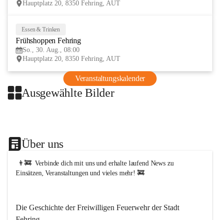
Hauptplatz 20, 8350 Fehring, AUT
t
F
e
Essen & Trinken
30
h
Frühshoppen Fehring
AUG
r
i
So., 30. Aug., 08:00
n
Hauptplatz 20, 8350 Fehring, AUT
g
Veranstaltungskalender
Ausgewählte Bilder
+1
Über uns
 👨‍🚒  Verbinde dich mit uns und erhalte laufend News zu 
Einsätzen, Veranstaltungen und vieles mehr! 🚒   
Die Geschichte der Freiwilligen Feuerwehr der Stadt 
Fehring