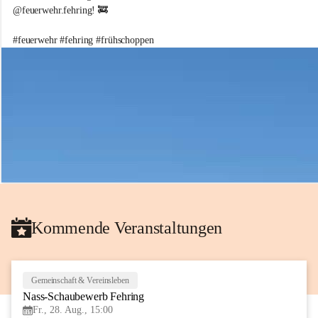
e
@feuerwehr.fehring! 🚒 
i
w
#feuerwehr #fehring #frühschoppen
i
l
l
i
g
e
F
e
u
e
r
w
e
h
Kommende Veranstaltungen
r
d
e
r
S
Gemeinschaft & Vereinsleben
28
t
Nass-Schaubewerb Fehring
AUG
a
Fr., 28. Aug., 15:00
d