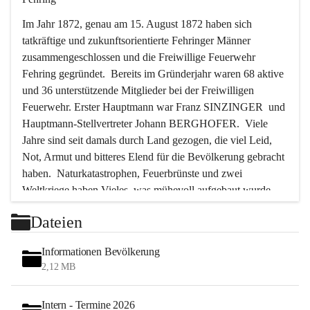
Im Jahr 1872, genau am 15. August 1872 haben sich 
tatkräftige und zukunftsorientierte Fehringer Männer 
zusammengeschlossen und die Freiwillige Feuerwehr 
Fehring gegründet.  Bereits im Gründerjahr waren 68 aktive 
und 36 unterstützende Mitglieder bei der Freiwilligen 
Feuerwehr. Erster Hauptmann war Franz SINZINGER  und 
Hauptmann-Stellvertreter Johann BERGHOFER.  Viele 
Jahre sind seit damals durch Land gezogen, die viel Leid, 
Not, Armut und bitteres Elend für die Bevölkerung gebracht 
haben.  Naturkatastrophen, Feuerbrünste und zwei 
Weltkriege haben Vieles, was mühevoll aufgebaut wurde, 
zerstört. Immer wieder waren es die Feuerwehrmänner, die 
Dateien
in solchen Stunden als Erste Hand anlegten, um die größten 
Gefahren abzuwenden, um vieles vor der Zerstörung und 
Informationen Bevölkerung
der Vernichtung zu bewahren.  In den letzten 50 Jahren aber 
2,12 MB
ist das Tätigkeitsfeld der Feuerwehr ein anderes geworden.  
Bedingt durch die Motorisierung und die große Zunahme 
Intern - Termine 2026
des Verkehrs wurden die Feuerwehrmänner immer öfter zur 