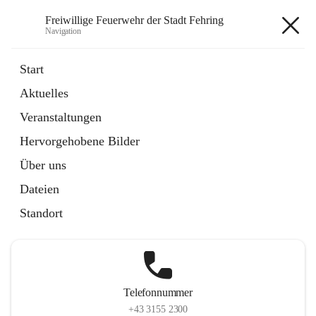
Freiwillige Feuerwehr der Stadt Fehring
Navigation
Freiwillige Feuerwehr der Stadt
Start
Fehring
Aktuelles
Veranstaltungen
Hervorgehobene Bilder
Hauptadresse
Über uns
Hauptplatz 20, 8350 Fehring, AUT
Dateien
Auf Karte ansehen
Standort
Telefonnummer
+43 3155 2300