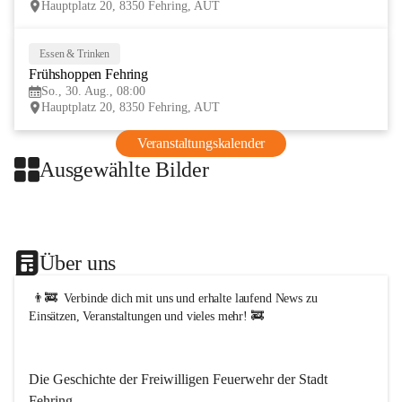
Hauptplatz 20, 8350 Fehring, AUT
t
F
e
Essen & Trinken
30
h
Frühshoppen Fehring
AUG
r
i
So., 30. Aug., 08:00
n
Hauptplatz 20, 8350 Fehring, AUT
g
Veranstaltungskalender
Ausgewählte Bilder
+1
Über uns
 👨‍🚒  Verbinde dich mit uns und erhalte laufend News zu 
Einsätzen, Veranstaltungen und vieles mehr! 🚒   
Die Geschichte der Freiwilligen Feuerwehr der Stadt 
Fehring