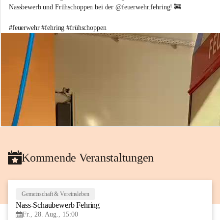
e
Nassbewerb und Frühschoppen bei der @feuerwehr.fehring! 🚒 
i
w
#feuerwehr #fehring #frühschoppen
i
l
l
i
g
e
F
e
u
e
r
w
e
h
Kommende Veranstaltungen
r
d
e
r
S
Gemeinschaft & Vereinsleben
28
t
Nass-Schaubewerb Fehring
AUG
a
Fr., 28. Aug., 15:00
d