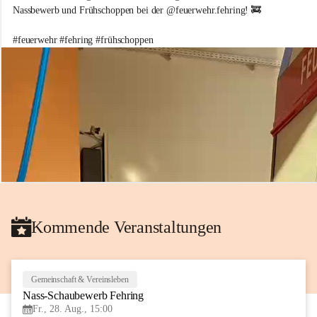
e
Nassbewerb und Frühschoppen bei der @feuerwehr.fehring! 🚒 
i
w
#feuerwehr #fehring #frühschoppen
i
l
l
i
g
e
F
e
u
e
r
w
e
h
Kommende Veranstaltungen
r
d
e
r
S
Gemeinschaft & Vereinsleben
28
t
Nass-Schaubewerb Fehring
AUG
a
Fr., 28. Aug., 15:00
d