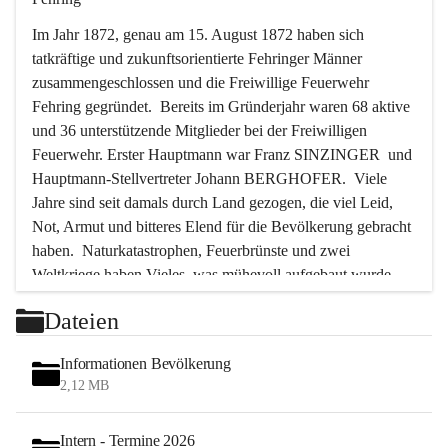
Im Jahr 1872, genau am 15. August 1872 haben sich 
tatkräftige und zukunftsorientierte Fehringer Männer 
zusammengeschlossen und die Freiwillige Feuerwehr 
Fehring gegründet.  Bereits im Gründerjahr waren 68 aktive 
und 36 unterstützende Mitglieder bei der Freiwilligen 
Feuerwehr. Erster Hauptmann war Franz SINZINGER  und 
Hauptmann-Stellvertreter Johann BERGHOFER.  Viele 
Jahre sind seit damals durch Land gezogen, die viel Leid, 
Not, Armut und bitteres Elend für die Bevölkerung gebracht 
haben.  Naturkatastrophen, Feuerbrünste und zwei 
Weltkriege haben Vieles, was mühevoll aufgebaut wurde, 
zerstört. Immer wieder waren es die Feuerwehrmänner, die 
Dateien
in solchen Stunden als Erste Hand anlegten, um die größten 
Gefahren abzuwenden, um vieles vor der Zerstörung und 
Informationen Bevölkerung
der Vernichtung zu bewahren.  In den letzten 50 Jahren aber 
2,12 MB
ist das Tätigkeitsfeld der Feuerwehr ein anderes geworden.  
Bedingt durch die Motorisierung und die große Zunahme 
Intern - Termine 2026
des Verkehrs wurden die Feuerwehrmänner immer öfter zur 