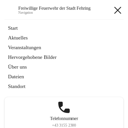
Freiwillige Feuerwehr der Stadt Fehring
Navigation
Freiwillige Feuerwehr der Stadt
Start
Fehring
Aktuelles
Veranstaltungen
Hervorgehobene Bilder
Hauptadresse
Über uns
Hauptplatz 20, 8350 Fehring, AUT
Dateien
Auf Karte ansehen
Standort
Telefonnummer
+43 3155 2300