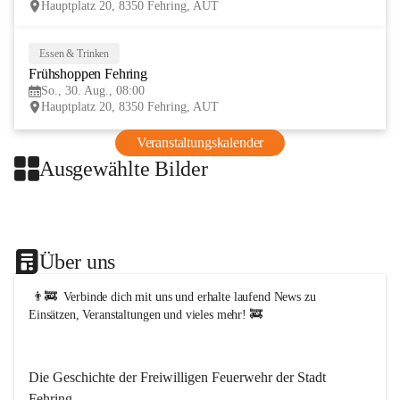
Hauptplatz 20, 8350 Fehring, AUT
t
F
e
Essen & Trinken
30
h
Frühshoppen Fehring
AUG
r
i
So., 30. Aug., 08:00
n
Hauptplatz 20, 8350 Fehring, AUT
g
Veranstaltungskalender
Ausgewählte Bilder
+1
Über uns
 👨‍🚒  Verbinde dich mit uns und erhalte laufend News zu 
Einsätzen, Veranstaltungen und vieles mehr! 🚒   
Die Geschichte der Freiwilligen Feuerwehr der Stadt 
Fehring